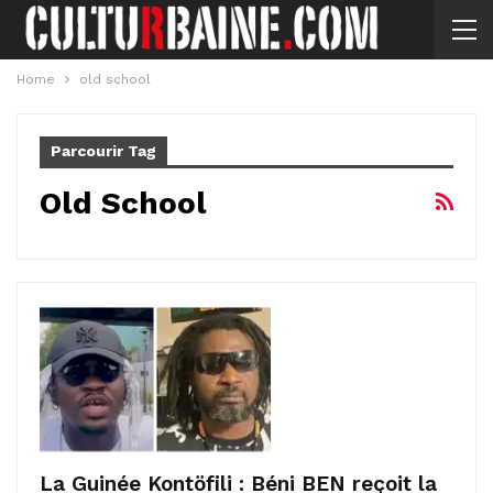
Home
old school
Parcourir Tag
Old School
La Guinée Kontöfili : Béni BEN reçoit la