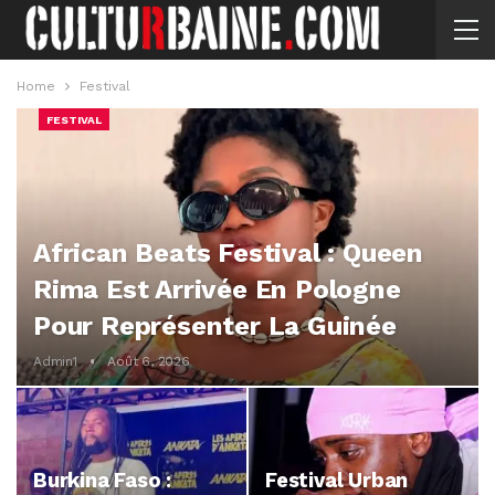
Home
Festival
FESTIVAL
African Beats Festival : Queen
Rima Est Arrivée En Pologne
Pour Représenter La Guinée
Admin1
Août 6, 2026
Burkina Faso :
Festival Urban