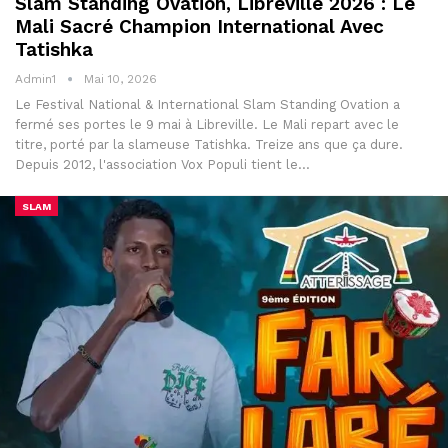
Slam Standing Ovation, Libreville 2026 : Le
Mali Sacré Champion International Avec
Tatishka
Admin1
Mai 10, 2026
Le Festival National & International Slam Standing Ovation a
fermé ses portes le 9 mai à Libreville. Le Mali repart avec le
titre, porté par la slameuse Tatishka. Treize ans que ça dure.
Depuis 2012, l'association Vox Populi tient le…
SLAM