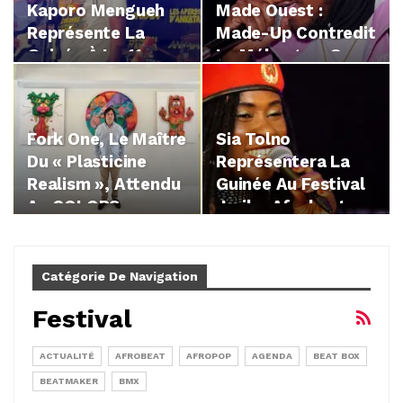
Kaporo Mengueh
Made Ouest :
Représente La
Made-Up Contredit
Guinée À La 11e
Le Mélangeur Sur
Édition Du…
Les…
Fork One, Le Maître
Sia Tolno
Du « Plasticine
Représentera La
Realism », Attendu
Guinée Au Festival
Au COLORS
Jaribu Afrobeat
Urban…
Arkestra…
Catégorie De Navigation
Festival
ACTUALITÉ
AFROBEAT
AFROPOP
AGENDA
BEAT BOX
BEATMAKER
BMX