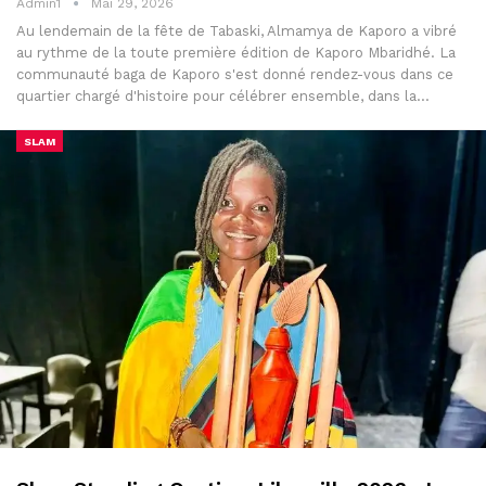
Admin1
Mai 29, 2026
Au lendemain de la fête de Tabaski, Almamya de Kaporo a vibré
au rythme de la toute première édition de Kaporo Mbaridhé. La
communauté baga de Kaporo s'est donné rendez-vous dans ce
quartier chargé d'histoire pour célébrer ensemble, dans la…
SLAM