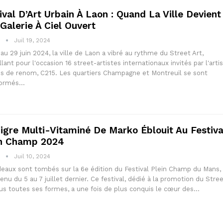
ival D’Art Urbain À Laon : Quand La Ville Devient
Galerie À Ciel Ouvert
1
Juil 19, 2024
au 29 juin 2024, la ville de Laon a vibré au rythme du Street Art,
llant pour l'occasion 16 street-artistes internationaux invités par l'arti
is de renom, C215. Les quartiers Champagne et Montreuil se sont
formés…
igre Multi-Vitaminé De Marko Éblouit Au Festiva
in Champ 2024
1
Juil 10, 2024
deaux sont tombés sur la 6e édition du Festival Plein Champ du Mans, 
tenu du 5 au 7 juillet dernier. Ce festival, dédié à la promotion du Stre
us toutes ses formes, a une fois de plus conquis le cœur des…