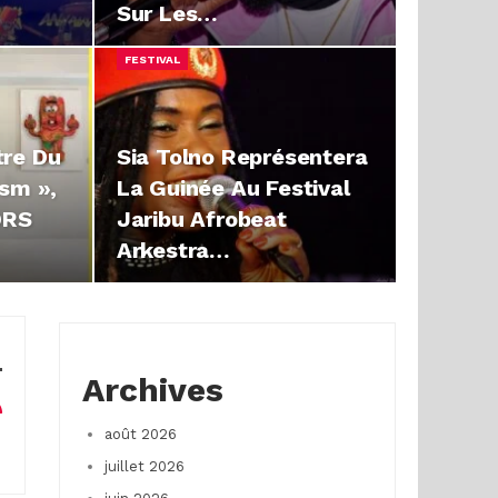
Sur Les…
FESTIVAL
tre Du
Sia Tolno Représentera
ism »,
La Guinée Au Festival
ORS
Jaribu Afrobeat
Arkestra…
Archives
août 2026
juillet 2026