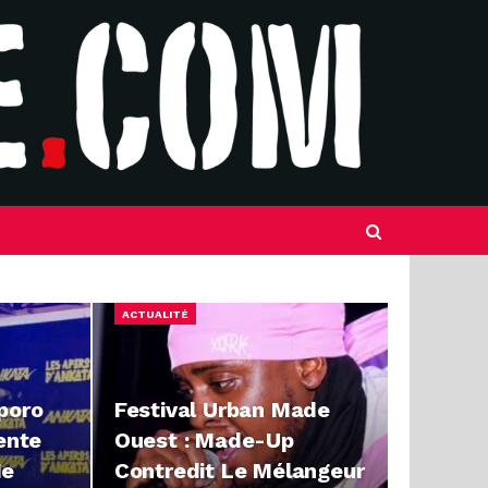
ACTUALITÉ
aporo
Festival Urban Made
ente
Ouest : Made-Up
1e
Contredit Le Mélangeur