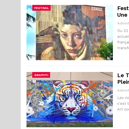
Fest
FESTIVAL
Une 
Admin
Du 22 
accuei
frança
trans
Le T
GRAFFITI
Ple
Admin
Les ri
s'est 
Art so