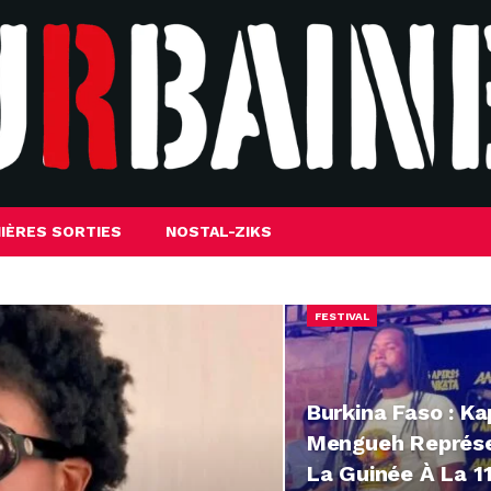
IÈRES SORTIES
NOSTAL-ZIKS
FESTIVAL
Burkina Faso : K
Mengueh Représ
La Guinée À La 1