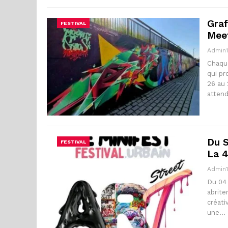
Graf
FESTIVAL
Meet
Admin
Chaque
qui pr
26 au 
atten
Du S
FESTIVAL
La 4
Admin
Du 04 
abrite
créati
une…