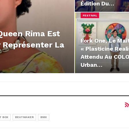
Édition Du…
FESTIVAL
 Queen Rima Est
Fork One, Le Maî
r Représenter La
« Plasticine Real
Attendu Au COL
Urban…
T BOX
BEATMAKER
BMX