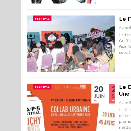
Le F
FESTIVAL
Admin
Le fes
Graffi
Guinée
sous 
Le C
FESTIVAL
Une 
Admin
Le Cli
éditio
promet
metta