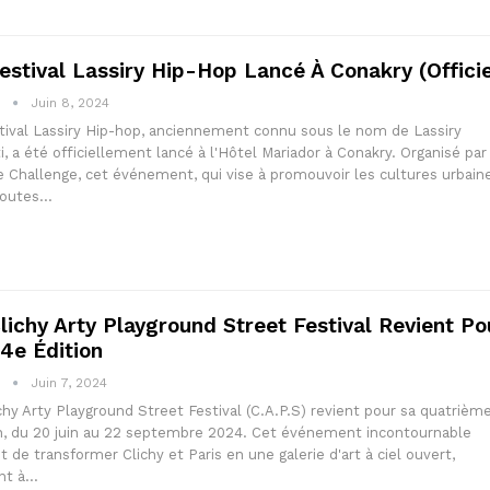
estival Lassiry Hip-Hop Lancé À Conakry (Officie
1
Juin 8, 2024
tival Lassiry Hip-hop, anciennement connu sous le nom de Lassiry
ti, a été officiellement lancé à l'Hôtel Mariador à Conakry. Organisé par
 Challenge, cet événement, qui vise à promouvoir les cultures urbain
toutes…
lichy Arty Playground Street Festival Revient Po
4e Édition
1
Juin 7, 2024
chy Arty Playground Street Festival (C.A.P.S) revient pour sa quatrièm
n, du 20 juin au 22 septembre 2024. Cet événement incontournable
 de transformer Clichy et Paris en une galerie d'art à ciel ouvert,
nt à…