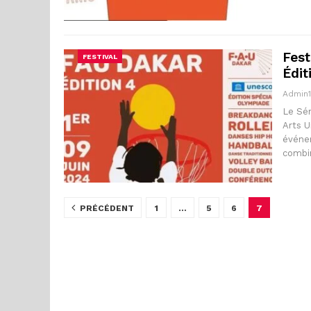
Fest
FESTIVAL
Édit
Admin
Le Sén
Arts U
événem
combi
PRÉCÉDENT
1
…
5
6
7