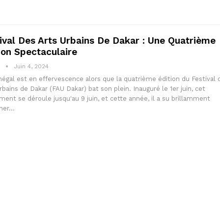
ival Des Arts Urbains De Dakar : Une Quatrième
ion Spectaculaire
1
Juin 4, 2024
égal est en effervescence alors que la quatrième édition du Festival 
rbains de Dakar (FAU Dakar) bat son plein. Inauguré le 1er juin, cet
ent se déroule jusqu'au 9 juin, et cette année, il a su brillamment
ner…