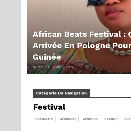
African Beats Festival :
Arrivée En Pologne Pou
Guinée
Admin1
Août 6, 2026
Catégorie De Navigation
Festival
ACTUALITÉ
AFROBEAT
AFROPOP
AGENDA
BEA