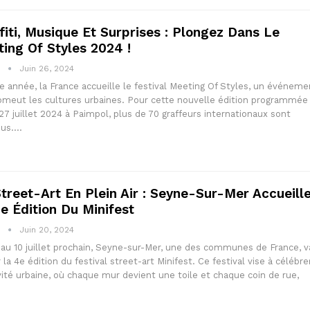
fiti, Musique Et Surprises : Plongez Dans Le
ing Of Styles 2024 !
1
Juin 26, 2024
 année, la France accueille le festival Meeting Of Styles, un événeme
omeut les cultures urbaines. Pour cette nouvelle édition programmée
27 juillet 2024 à Paimpol, plus de 70 graffeurs internationaux sont
dus.…
treet-Art En Plein Air : Seyne-Sur-Mer Accueill
e Édition Du Minifest
1
Juin 20, 2024
au 10 juillet prochain, Seyne-sur-Mer, une des communes de France, v
r la 4e édition du festival street-art Minifest. Ce festival vise à célébre
vité urbaine, où chaque mur devient une toile et chaque coin de rue,