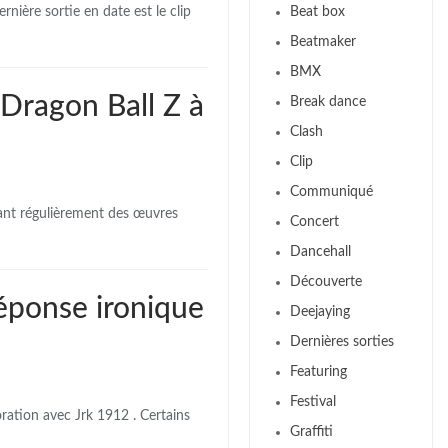
Beat box
rnière sortie en date est le clip
Beatmaker
BMX
 Dragon Ball Z à
Break dance
Clash
Clip
Communiqué
eant régulièrement des œuvres
Concert
Dancehall
Découverte
réponse ironique
Deejaying
Dernières sorties
Featuring
Festival
oration avec Jrk 1912 . Certains
Graffiti