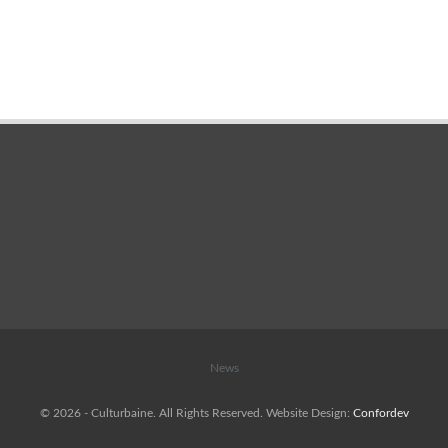
News
© 2026 - Culturbaine. All Rights Reserved.
Website Design:
Confordev