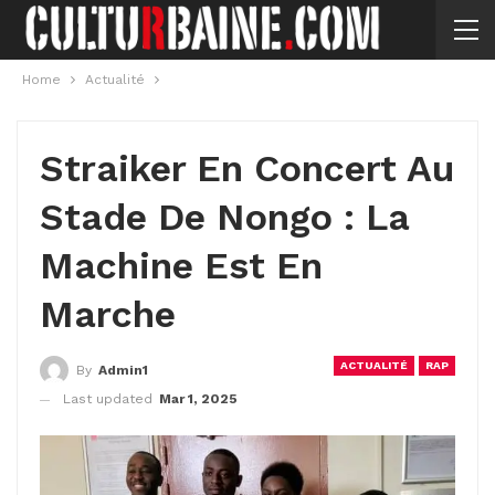
Home
Actualité
Straiker En Concert Au
Stade De Nongo : La
Machine Est En
Marche
ACTUALITÉ
RAP
By
Admin1
Last updated
Mar 1, 2025