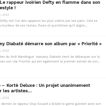
: Le rappeur ivoirien Defty en flamme dans son
estyle !
, 2023
 Defty est l'un des rappeurs les plus craints par ses pairs. Cela se
a lourdeur de ses textes, flows et punchlines qu'il aligne…
any Diabaté démarre son album par « Priorité »
, 2023
éen du RnB Mandingue Hassany Diabaté vient de débarquer sur la
ec son clip Priorité, qui est également le premier extrait de son…
 – Kortè Deluxe : Un projet unanimement
r les artistes…
, 2023
dernier, le rappeur Diop Souaré a éclaté le game guinéen avec son