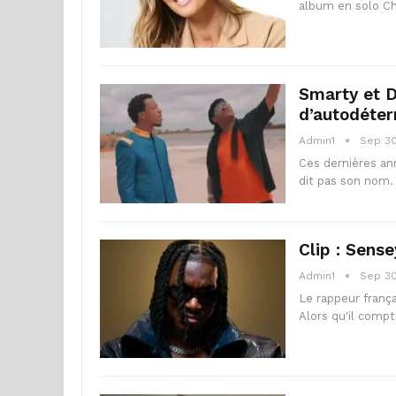
album en solo Cha
Smarty et D
d’autodéte
Admin1
Sep 30
Ces dernières an
dit pas son nom. 
Clip : Sens
Admin1
Sep 30
Le rappeur franç
Alors qu'il comp