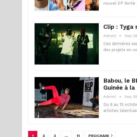
nouvel EP Kortè 
Clip : Tyga
Admin1
Sep 28
Ces dernières se
des projets en c
Babou, le B
Guinée à la
Admin1
Sep 28
Du 9 au 15 octobr
artistes talentue
1
2
3
…
11
PROCHAIN