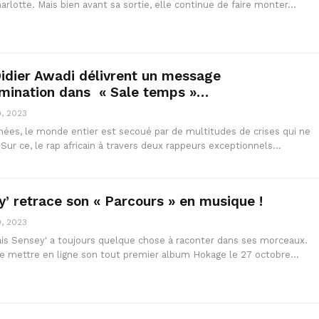
rlotte. Mais bien avant sa sortie, elle continue de faire monter…
idier Awadi délivrent un message
rmination dans « Sale temps »…
, 2023
nées, le monde entier est secoué par de multitudes de crises qui ne
Sur ce, le rap africain à travers deux rappeurs exceptionnels…
ey’ retrace son « Parcours » en musique !
, 2023
ais Sensey' a toujours quelque chose à raconter dans ses morceaux.
te mettre en ligne son tout premier album Hokage le 27 octobre…