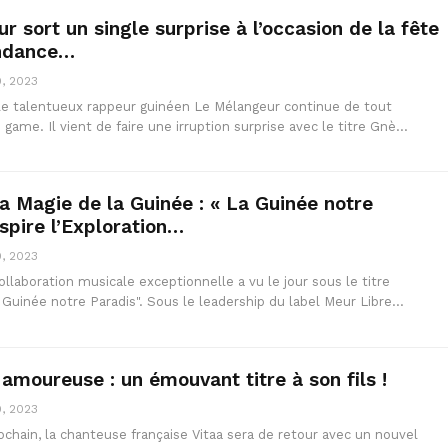
 sort un single surprise à l’occasion de la fête
endance…
, 2023
l, le talentueux rappeur guinéen Le Mélangeur continue de tout
 game. Il vient de faire une irruption surprise avec le titre Gnè…
a Magie de la Guinée : « La Guinée notre
nspire l’Exploration…
, 2023
llaboration musicale exceptionnelle a vu le jour sous le titre
 Guinée notre Paradis". Sous le leadership du label Meur Libre…
 amoureuse : un émouvant titre à son fils !
, 2023
chain, la chanteuse française Vitaa sera de retour avec un nouvel