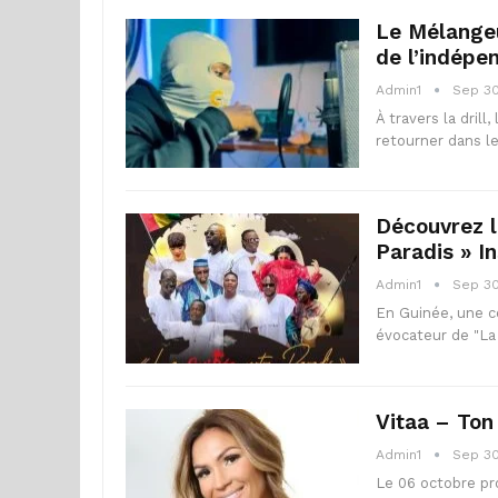
Le Mélangeur
de l’indép
Admin1
Sep 30
À travers la dril
retourner dans le
Découvrez l
Paradis » I
Admin1
Sep 30
En Guinée, une co
évocateur de "La
Vitaa – Ton
Admin1
Sep 30
Le 06 octobre pro