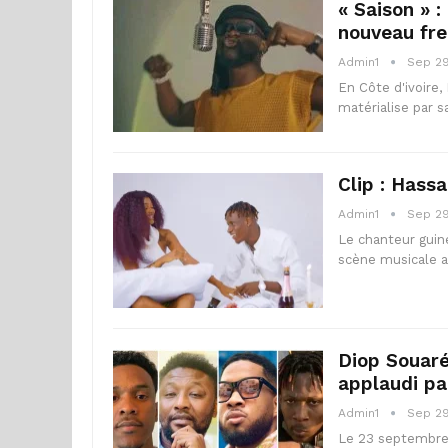
« Saison » 
nouveau fre
Admin1
Sep 29
En Côte d'ivoire,
matérialise par s
Clip : Hass
Admin1
Sep 29
Le chanteur guin
scène musicale av
Diop Souaré
applaudi pa
Admin1
Sep 29
Le 23 septembre 