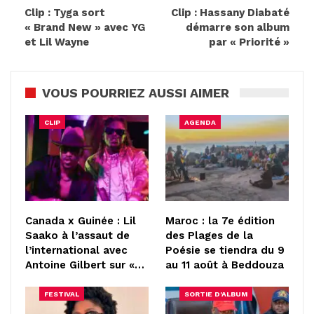
Clip : Tyga sort
Clip : Hassany Diabaté
« Brand New » avec YG
démarre son album
et Lil Wayne
par « Priorité »
VOUS POURRIEZ AUSSI AIMER
CLIP
AGENDA
Canada x Guinée : Lil
Maroc : la 7e édition
Saako à l’assaut de
des Plages de la
l’international avec
Poésie se tiendra du 9
Antoine Gilbert sur «…
au 11 août à Beddouza
FESTIVAL
SORTIE D'ALBUM