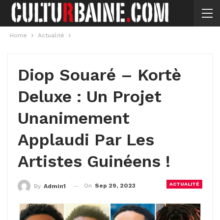
Home
Actualité
Diop Souaré – Kortè
Deluxe : Un Projet
Unanimement
Applaudi Par Les
Artistes Guinéens !
ACTUALITÉ
On
Sep 29, 2023
By
Admin1