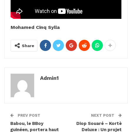
Mohamed Cinq Sylla
Share
Admin1
PREV POST
NEXT POST
Babou, le BBoy
Diop Souaré – Kortè
guinéen, portera haut
Deluxe : Un projet