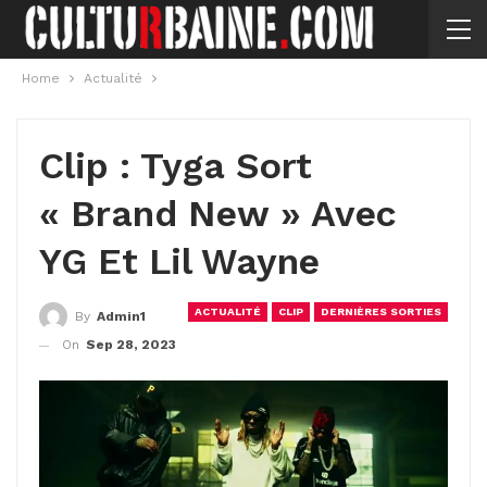
Home
Actualité
Clip : Tyga Sort
« Brand New » Avec
YG Et Lil Wayne
ACTUALITÉ
CLIP
DERNIÈRES SORTIES
By
Admin1
On
Sep 28, 2023