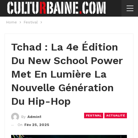
Home
Festival
Tchad : La 4e Édition
Du New School Power
Met En Lumière La
Nouvelle Génération
Du Hip-Hop
FESTIVAL
ACTUALITÉ
By
Admin1
On
Fév 25, 2025