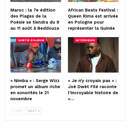
Maroc : la 7e édition
African Beats Festival :
des Plages de la
Queen Rima est arrivée
Poésie se tiendra du 9
en Pologne pour
au 11 août à Beddouza
représenter la Guinée
SORTIE D'ALBUM
INTERVIEWS
« Nimba » : Serge Wizz
« Je n’y croyais pas » :
promet un album riche
Joé Dwèt Filé raconte
en sonorités le 21
l’incroyable histoire de
novembre
«…
PREV
NEXT