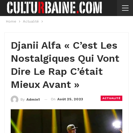
Home
Actualité
Djanii Alfa « C’est Les
Nostalgiques Qui Vont
Dire Le Rap C’était
Mieux Avant »
ACTUALITÉ
On
Août 25, 2023
By
Admin1