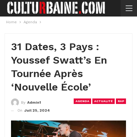
Home
Agenda
31 Dates, 3 Pays :
Youssef Swatt’s En
Tournée Après
‘Nouvelle École’
AGENDA
ACTUALITÉ
RAP
By
Admin1
On
Juil 25, 2024