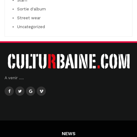
Slam
Sortie d'album
Street wear
Uncategorized
A venir ....
NEWS