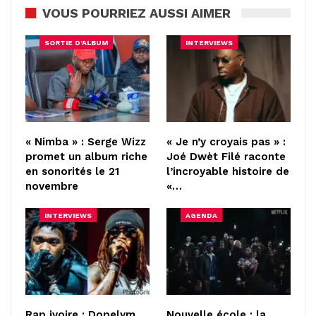
VOUS POURRIEZ AUSSI AIMER
SORTIE D'ALBUM
INTERVIEWS
« Nimba » : Serge Wizz
« Je n’y croyais pas » :
promet un album riche
Joé Dwèt Filé raconte
en sonorités le 21
l’incroyable histoire de
novembre
«…
INTERVIEWS
AGENDA
Rap ivoire : Dopelym
Nouvelle école : la