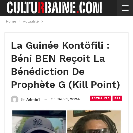
Home
Actualité
La Guinée Kontöfili :
Béni BEN Reçoit La
Bénédiction De
Prophète G (Kill Point)
ACTUALITÉ
RAP
On
Sep 3, 2024
By
Admin1