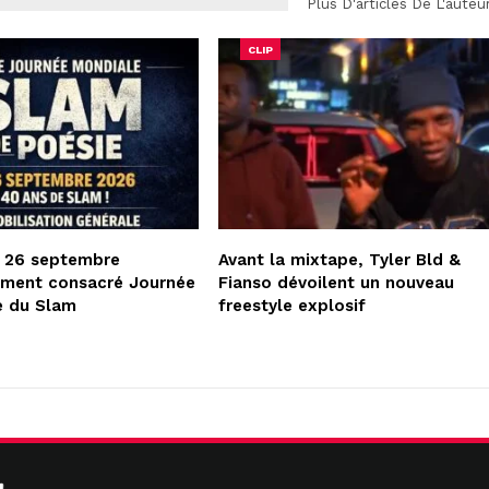
Plus D'articles De L'auteu
CLIP
e 26 septembre
Avant la mixtape, Tyler Bld &
lement consacré Journée
Fianso dévoilent un nouveau
e du Slam
freestyle explosif