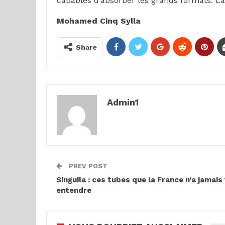
capables d’absorber les grands formats. La q
Mohamed Cinq Sylla
Share
Admin1
PREV POST
Singuila : ces tubes que la France n’a jamais
entendre