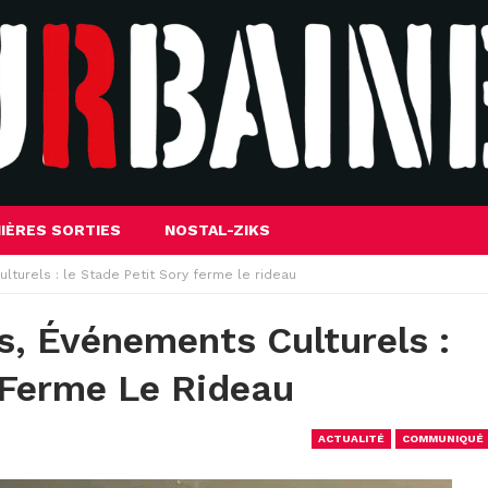
IÈRES SORTIES
NOSTAL-ZIKS
turels : le Stade Petit Sory ferme le rideau
s, Événements Culturels :
 Ferme Le Rideau
ACTUALITÉ
COMMUNIQUÉ