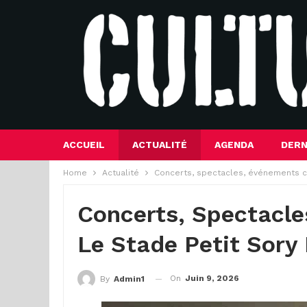
ACCUEIL
ACTUALITÉ
AGENDA
DERN
Home
Actualité
Concerts, spectacles, événements cul
Concerts, Spectacle
Le Stade Petit Sory
On
Juin 9, 2026
By
Admin1