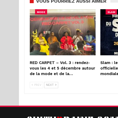
VOUS POURRIEZ AUSSI AIMER
MODE
SLAM
RED CARPET – Vol. 3 : rendez-
Slam : l
vous les 4 et 5 décembre autour
officiel
de la mode et de la…
mondial
PREV
NEXT