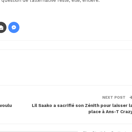
uestion de l’alternative reste, elle, entière.
NEXT POST
 voulu
Lil Saako a sacrifié son Zénith pour laisser l
place à Ans-T Craz