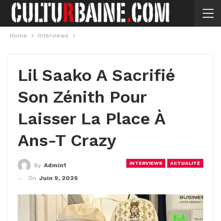
Home
Interviews
Lil Saako A Sacrifié
Son Zénith Pour
Laisser La Place À
Ans-T Crazy
INTERVIEWS
ACTUALITÉ
By
Admin1
On
Juin 9, 2026