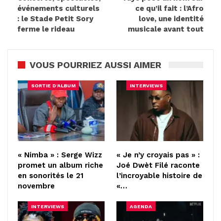
événements culturels
ce qu’il fait : l’Afro
: le Stade Petit Sory
love, une identité
ferme le rideau
musicale avant tout
VOUS POURRIEZ AUSSI AIMER
SORTIE D'ALBUM
INTERVIEWS
« Nimba » : Serge Wizz
« Je n’y croyais pas » :
promet un album riche
Joé Dwèt Filé raconte
en sonorités le 21
l’incroyable histoire de
novembre
«…
INTERVIEWS
AGENDA