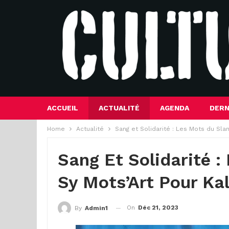
ACCUEIL
ACTUALITÉ
AGENDA
DERN
Home
Actualité
Sang et Solidarité : Les Mots du Sl
Sang Et Solidarité 
Sy Mots’Art Pour K
On
Déc 21, 2023
By
Admin1