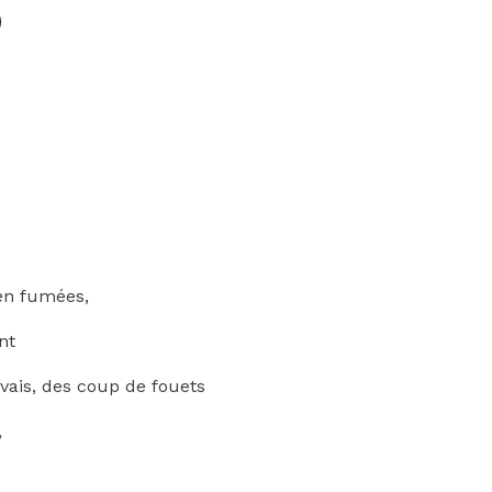
en fumées,
ent
vais, des coup de fouets
,