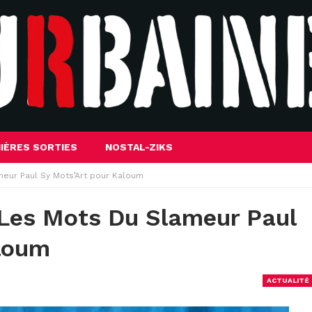
IÈRES SORTIES
NOSTAL-ZIKS
ameur Paul Sy Mots’Art pour Kaloum
: Les Mots Du Slameur Paul
aloum
ACTUALITÉ