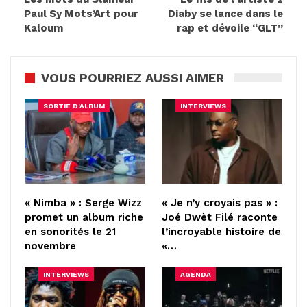
Paul Sy Mots’Art pour
Diaby se lance dans le
Kaloum
rap et dévoile “GLT”
VOUS POURRIEZ AUSSI AIMER
SORTIE D'ALBUM
INTERVIEWS
« Nimba » : Serge Wizz
« Je n’y croyais pas » :
promet un album riche
Joé Dwèt Filé raconte
en sonorités le 21
l’incroyable histoire de
novembre
«…
INTERVIEWS
AGENDA