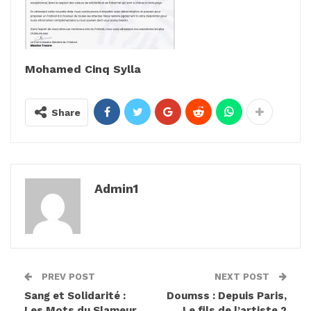
Mohamed Cinq Sylla
Share
Admin1
PREV POST
NEXT POST
Sang et Solidarité :
Doumss : Depuis Paris,
Les Mots du Slameur
Le fils de l’artiste 2