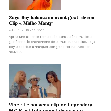
𝐙𝐚𝐠𝐚 𝐁𝐨𝐲 𝐛𝐚𝐥𝐚𝐧𝐜𝐞 𝐮𝐧 𝐚𝐯𝐚𝐧𝐭 goût 𝐝𝐞 𝐬𝐨𝐧
𝐂𝐥𝐢𝐩 « 𝐌𝐢𝐝𝐡𝐨 𝐌𝐚𝐧𝐭𝐲”
Admin1
Fév 22, 2024
Après une absence remarquée dans l'arène musicale
guinéenne, le phénomène de la musique urbaine, Zaga
Boy, s'apprête à marquer son grand retour avec son
nouveau…
Vibe : Le nouveau clip de Legendary
M.O.B est totalement disponible