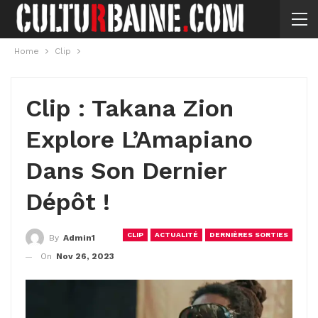
Home
Clip
Clip : Takana Zion
Explore L’Amapiano
Dans Son Dernier
Dépôt !
CLIP
ACTUALITÉ
DERNIÈRES SORTIES
By
Admin1
On
Nov 26, 2023