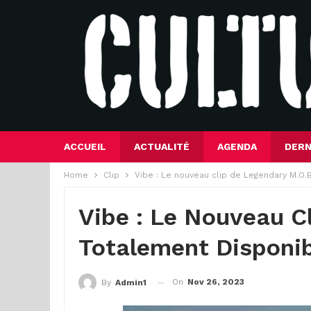
ACCUEIL
ACTUALITÉ
AGENDA
DERN
Home
Clip
Vibe : Le nouveau clip de Legendary M.O.
Vibe : Le Nouveau C
Totalement Disponi
On
Nov 26, 2023
By
Admin1