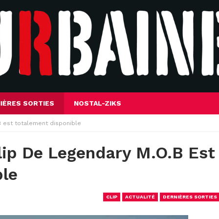
IÈRES SORTIES
NOSTAL-ZIKS
B est totalement disponible
lip De Legendary M.O.B Est
ble
CLIP
ACTUALITÉ
DERNIÈRES SORTIES