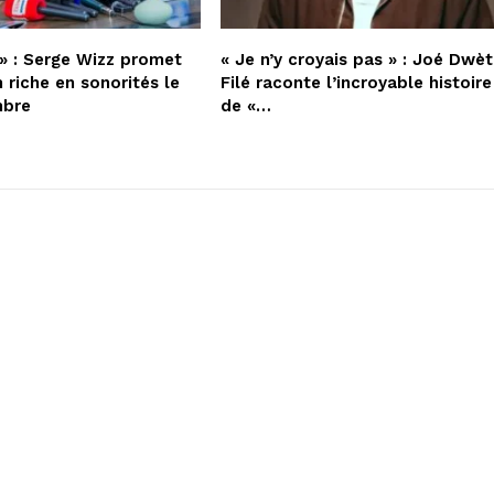
» : Serge Wizz promet
« Je n’y croyais pas » : Joé Dwèt
 riche en sonorités le
Filé raconte l’incroyable histoire
mbre
de «…