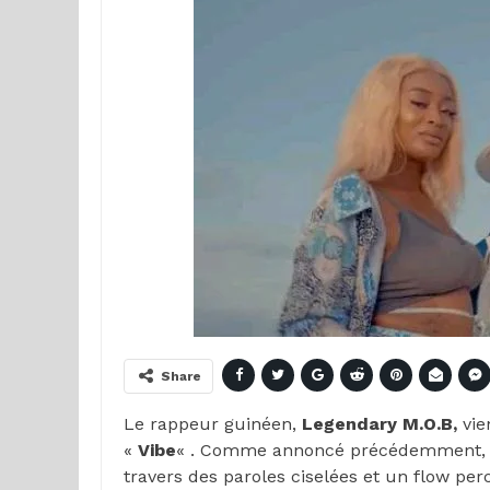
Share
Le rappeur guinéen,
Legendary M.O.B,
vien
«
Vibe
« . Comme annoncé précédemment, l’a
travers des paroles ciselées et un flow per