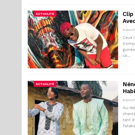
Clip
ACTUALITÉ
Avec
Admin
Ceux o
trompé
guinée
ce…
Néné
ACTUALITÉ
Habi
Admin
Au-del
chante
tant d
Fatak