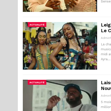
Sense
Leig
ACTUALITÉ
Le C
Admin
La cha
musica
midi a
Ayra…
Lais
ACTUALITÉ
Nouv
Admin
5 mois
millio