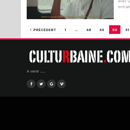
avec u
entraî
PRÉCÉDENT
1
…
48
49
50
51
A venir ....