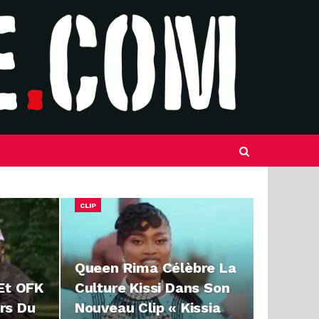
CLIP
Queen Rima Célèbre La
 Et OFK
Culture Kissi Dans Son
rs Du
Nouveau Clip « Kissia