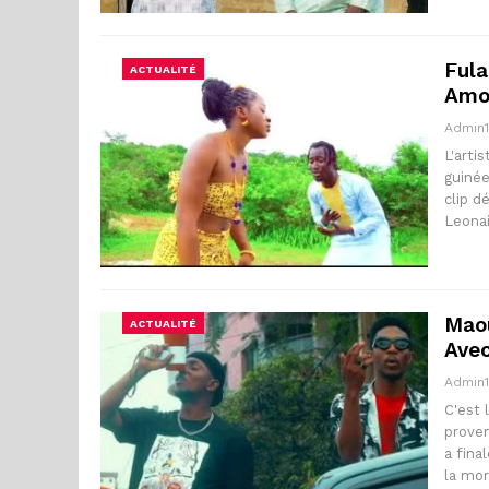
Fula
ACTUALITÉ
Amo
Admin
L'arti
guinée
clip d
Leona
Maou
ACTUALITÉ
Avec
Admin
C'est 
proven
a fina
la mo