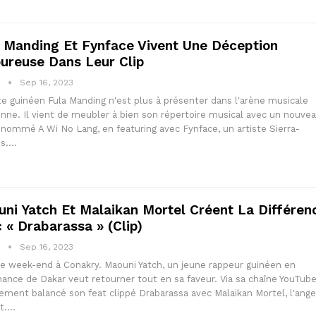
 Manding Et Fynface Vivent Une Déception
ureuse Dans Leur Clip
1
Sep 16, 2023
ste guinéen Fula Manding n'est plus à présenter dans l'arène musicale
nne. Il vient de meubler à bien son répertoire musical avec un nouve
énommé A Wi No Lang, en featuring avec Fynface, un artiste Sierra-
is.…
ni Yatch Et Malaikan Mortel Créent La Différen
 « Drabarassa » (clip)
1
Sep 16, 2023
le week-end à Conakry. Maouni Yatch, un jeune rappeur guinéen en
ance de Dakar veut retourner tout en sa faveur. Via sa chaîne YouTube,
lement balancé son feat clippé Drabarassa avec Malaikan Mortel, l'ang
rt.…