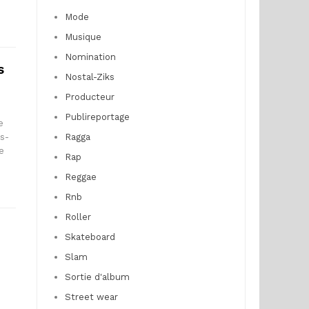
Mode
Musique
Nomination
s
Nostal-Ziks
Producteur
Publireportage
e
ès-
Ragga
e
Rap
Reggae
Rnb
Roller
Skateboard
Slam
Sortie d'album
Street wear