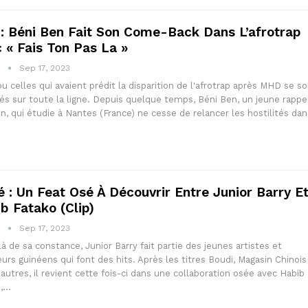
 : Béni Ben Fait Son Come-Back Dans L’afrotrap
 « Fais Ton Pas La »
1
Sep 17, 2023
u celles qui avaient prédit la disparition de l'afrotrap après MHD se s
s sur toute la ligne. Depuis quelque temps, Béni Ben, un jeune rappe
n, qui étudie à Nantes (France) ne cesse de relancer les hostilités dan
 : Un Feat Osé À Découvrir Entre Junior Barry E
b Fatako (clip)
1
Sep 17, 2023
à de sa constance, Junior Barry fait partie des jeunes artistes et
urs guinéens qui font des hits. Après les titres Boudi, Magasin Chinois
'autres, il revient cette fois-ci dans une collaboration osée avec Habib
o,…