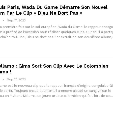
uis Paris, Wada Du Game Démarre Son Nouvel
m Par Le Clip « Dieu Ne Dort Pas »
1
Sep 17, 2023
a première fois sur le sol européen, Wada du Game, le rappeur encag
n a profité de l'occasion pour réaliser quelques clips. Sur ce, il a parta
 chaîne YouTube, Dieu ne dort pas. 1er extrait de son deuxième album
ellamo : Gims Sort Son Clip Avec Le Colombien
uma !
1
Sep 17, 2023
lamo est le nouveau clip que le rappeur français d'origine congolaise G
de sortir. Toujours chaud bouillant, il a encore ajouté un sang vif sur le
u en invitant Maluma, un jeune artiste colombien qui fait fort de ce…