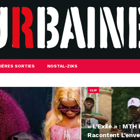
IÈRES SORTIES
NOSTAL-ZIKS
CLIP
« L’Exilé » : MTH
Racontent L’enve