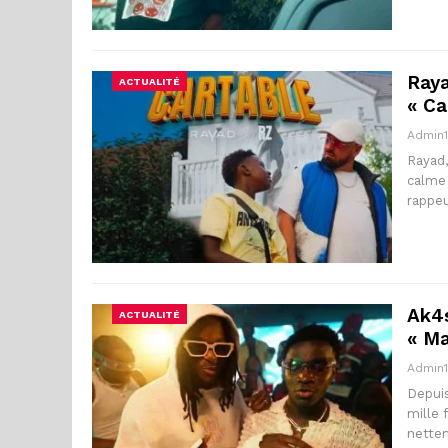
Raya
ACTUALITÉ
« Ca
Admin
Rayad,
calme 
rappeu
Ak4s
ACTUALITÉ
« Ma
Admin
Depuis
mille 
nette