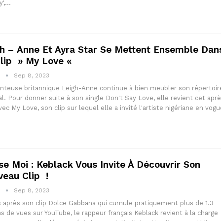
y',…
h – Anne Et Ayra Star Se Mettent Ensemble Dan
lip » My Love «
1
Sep 8, 2023
nteuse britannique Leigh-Anne continue à bien meubler son répertoir
l. Pour donner suite à son single Don't Say Love, elle revient cet apr
vec My Love, son clip sur lequel elle a invité l'artiste nigériane en vogu
se Moi : Keblack Vous Invite À Découvrir Son
eau Clip !
1
Sep 8, 2023
 après son clip Dolce Gabbana qui cumule pratiquement plus de 1.3
ns de vues sur YouTube, le rappeur français Keblack revient à la charge