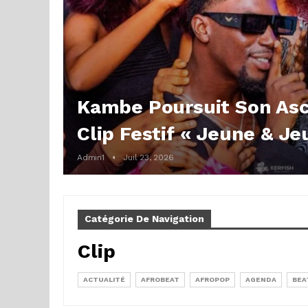
Kambe Poursuit Son Asc
Clip Festif « Jeune & J
Admin1
Juil 23, 2026
Catégorie De Navigation
Clip
ACTUALITÉ
AFROBEAT
AFROPOP
AGENDA
BEA