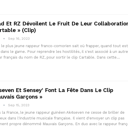
d Et RZ Dévoilent Le Fruit De Leur Collaboratio
rtable » (clip)
1
Sep 16, 2023
 le plus jeune rappeur franco-comorien sait où frapper, quand tout est
dans le game. Pour reprendre les hostilités, il s'est associé à un autre
r français du nom de RZ, pour sortir le clip Cartable. Dans cette…
even Et Sensey’ Font La Fête Dans Le Clip
uvais Garçons »
1
Sep 15, 2023
 la France, le jeune rappeur guinéen Ak4seven ne cesse de briller de
feux dans l'industrie musicale française. Il vient d'envoyer un clip pas
ment propre dénommé Mauvais Garçons. En duo avec le rappeur franç