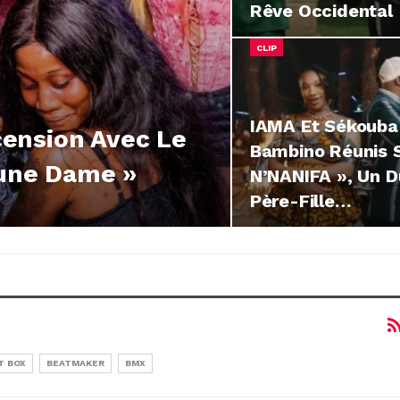
Rêve Occidental
CLIP
IAMA Et Sékouba
ension Avec Le
Bambino Réunis S
eune Dame »
N’NANIFA », Un 
Père-Fille…
T BOX
BEATMAKER
BMX