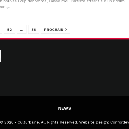
n nouveau clip dénommé, Laisse moi. L'artiste atterrit sur un riddim
nant,…
52
…
56
PROCHAIN
NEWS
© 2026 - Culturbaine. All Rights Reserved.
Website Design:
Conforde