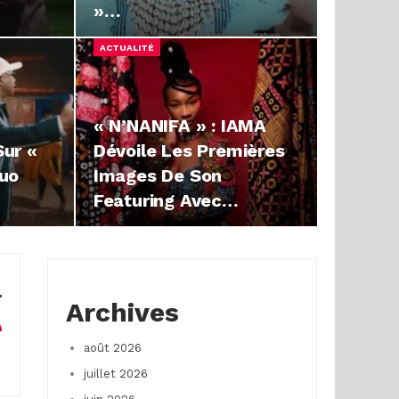
»…
ACTUALITÉ
« N’NANIFA » : IAMA
ur «
Dévoile Les Premières
Duo
Images De Son
Featuring Avec…
Archives
août 2026
juillet 2026