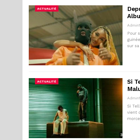
Dep
ACTUALITÉ
Albu
Admin
Pour s
guinée
sur sa
Si T
ACTUALITÉ
Mal
Admin
Si Tel
vient 
morcea