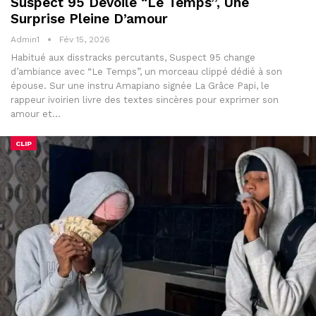
Suspect 95 Dévoile “Le Temps”, Une
Surprise Pleine D’amour
Admin1
Fév 15, 2026
Habitué aux disstracks percutants, Suspect 95 change
d’ambiance avec “Le Temps”, un morceau clippé dédié à son
épouse. Sur une instru Amapiano signée La Grâce Papi, le
rappeur ivoirien livre des textes sincères pour exprimer son
amour et…
CLIP