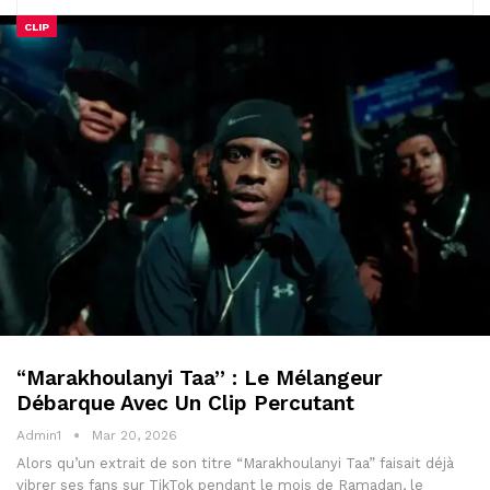
CLIP
“Marakhoulanyi Taa” : Le Mélangeur
Débarque Avec Un Clip Percutant
Admin1
Mar 20, 2026
Alors qu’un extrait de son titre “Marakhoulanyi Taa” faisait déjà
vibrer ses fans sur TikTok pendant le mois de Ramadan, le