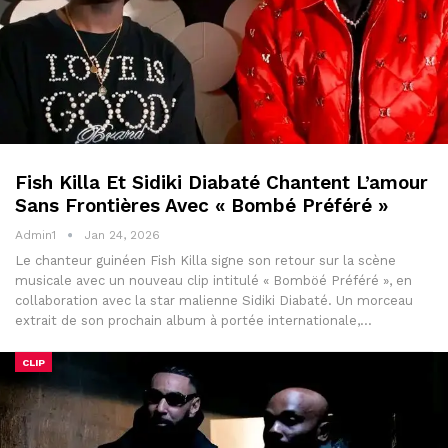
Fish Killa Et Sidiki Diabaté Chantent L’amour
Sans Frontières Avec « Bombé Préféré »
Admin1
Jan 24, 2026
Le chanteur guinéen Fish Killa signe son retour sur la scène
musicale avec un nouveau clip intitulé « Bomböé Préféré », en
collaboration avec la star malienne Sidiki Diabaté. Un morceau
extrait de son prochain album à portée internationale,…
CLIP