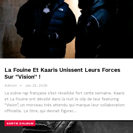
La Fouine Et Kaaris Unissent Leurs Forces
Sur “Vision” !
Admin1
Jan 24, 2026
La scène rap française s’est réveillée fort cette semaine. Kaaris
et La Fouine ont dévoilé dans la nuit le clip de leur featuring
“Vision”, un morceau très attendu qui marque leur collaboration
officielle. Le titre, qui devrait figurer…
SORTIE D'ALBUM