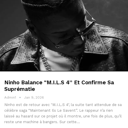
Ninho Balance “M.I.L.S 4” Et Confirme Sa
Suprématie
Admin1
Jan 9, 2026
Ninho est de retour avec "M.I.L.S 4", la suite tant attendue de sa
célèbre saga “Maintenant Ils Le Savent”. Le rappeur n’a rien
laissé au hasard sur ce projet où il montre, une fois de plus, qu’il
reste une machine à bangers. Sur cette…