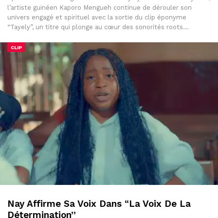
l’artiste guinéen Kaporo Mengueh continue de dérouler son
univers engagé et spirituel avec la sortie du clip éponyme
“Tayely”, un titre qui plonge au cœur des sonorités roots…
CLIP
Nay Affirme Sa Voix Dans “La Voix De La
Détermination”