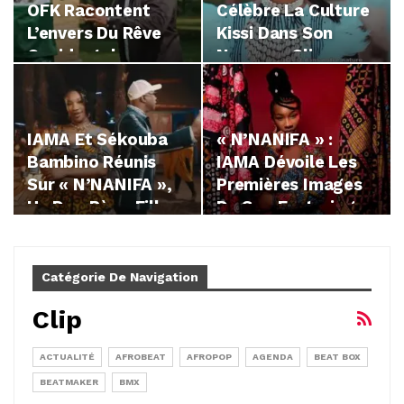
OFK Racontent
Célèbre La Culture
L’envers Du Rêve
Kissi Dans Son
Occidental
Nouveau Clip «
Kissia »…
IAMA Et Sékouba
« N’NANIFA » :
Bambino Réunis
IAMA Dévoile Les
Sur « N’NANIFA »,
Premières Images
Un Duo Père-Fille…
De Son Featuring
Avec…
Catégorie De Navigation
Clip
ACTUALITÉ
AFROBEAT
AFROPOP
AGENDA
BEAT BOX
BEATMAKER
BMX