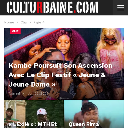
Home
Clip
Page 4
CLIP
Kambe Poursuit Son Ascension
Avec Le Clip Festif « Jeune &
Jeune Dame »
Admin1
Juil 23, 2026
« L’Exilé » : MTH Et
Queen Rima