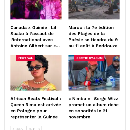
Canada x Guinée : Lil
Maroc : la 7e édition
Saako à l’assaut de
des Plages de la
l’international avec
Poésie se tiendra du 9
Antoine Gilbert sur «…
au 11 août à Beddouza
FESTIVAL
SORTIE D'ALBUM
African Beats Festival :
« Nimba » : Serge Wizz
Queen Rima est arrivée
promet un album riche
en Pologne pour
en sonorités le 21
représenter la Guinée
novembre
PREV
NEXT