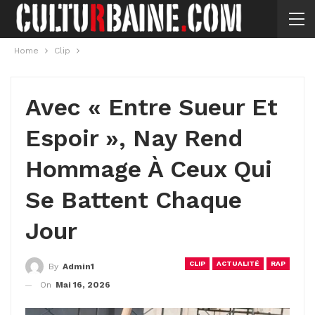
Home
Clip
Avec « Entre Sueur Et
Espoir », Nay Rend
Hommage À Ceux Qui
Se Battent Chaque
Jour
CLIP
ACTUALITÉ
RAP
By
Admin1
On
Mai 16, 2026