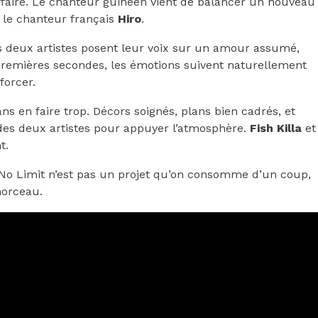
ffaire. Le chanteur guinéen vient de balancer un nouveau
c le chanteur français
Hiro
.
es deux artistes posent leur voix sur un amour assumé,
premières secondes, les émotions suivent naturellement
forcer.
ans en faire trop. Décors soignés, plans bien cadrés, et
des deux artistes pour appuyer l’atmosphère.
Fish Killa
et
t.
 No Limit n’est pas un projet qu’on consomme d’un coup,
morceau.