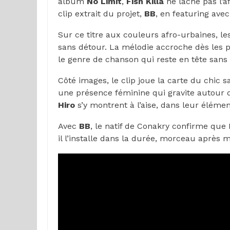
album
No Limit
,
Fish
Killa
ne lâche pas l’a
clip extrait du projet,
BB
, en featuring ave
Sur ce titre aux couleurs afro-urbaines, l
sans détour. La mélodie accroche dès les 
le genre de chanson qui reste en tête sans 
Côté images, le clip joue la carte du chic s
une présence féminine qui gravite autour 
Hiro
s’y montrent à l’aise, dans leur élémen
Avec
BB
, le natif de Conakry confirme que
il l’installe dans la durée, morceau après 