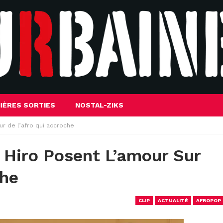
IÈRES SORTIES
NOSTAL-ZIKS
sur de l’afro qui accroche
Et Hiro Posent L’amour Sur
che
CLIP
ACTUALITÉ
AFROPOP