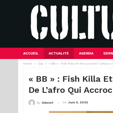
ACCUEIL
ACTUALITÉ
AGENDA
DERN
Home
Clip
« BB » : Fish Killa et Hiro posent l’amour 
« BB » : Fish Killa 
De L’afro Qui Accro
On
Juin 9, 2026
By
Admin1