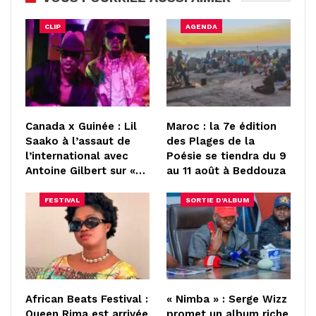
CLIP
AGENDA
Canada x Guinée : Lil
Maroc : la 7e édition
Saako à l’assaut de
des Plages de la
l’international avec
Poésie se tiendra du 9
Antoine Gilbert sur «…
au 11 août à Beddouza
FESTIVAL
SORTIE D'ALBUM
African Beats Festival :
« Nimba » : Serge Wizz
Queen Rima est arrivée
promet un album riche