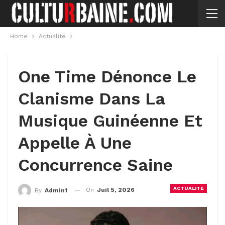
Home
Actualité
One Time Dénonce Le
Clanisme Dans La
Musique Guinéenne Et
Appelle À Une
Concurrence Saine
ACTUALITÉ
On
Juil 5, 2026
By
Admin1