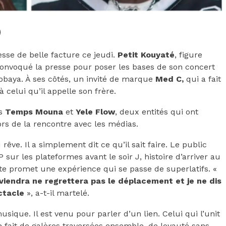
sse de belle facture ce jeudi.
Petit
Kouyaté
, figure
onvoqué la presse pour poser les bases de son concert
Kobaya. À ses côtés, un invité de marque
Med C,
qui a fait
celui qu’il appelle son frère.
es
Temps Mouna
et
Yele Flow
, deux entités qui ont
ors de la rencontre avec les médias.
êve. Il a simplement dit ce qu’il sait faire. Le public
 sur les plateformes avant le soir J, histoire d’arriver au
iste promet une expérience qui se passe de superlatifs. «
 viendra ne regrettera pas le déplacement et je ne dis
ctacle
», a-t-il martelé.
usique. Il est venu pour parler d’un lien. Celui qui l’unit
 fait de galères traversées ensemble, de loyauté sans