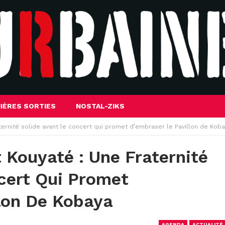
IÈRES SORTIES
NOSTAL-ZIKS
aternité solide avant le concert qui promet d’embraser le Pavillon de Kob
 Kouyaté : Une Fraternité
cert Qui Promet
lon De Kobaya
AGENDA
ACTUALITÉ