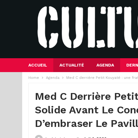
ACCUEIL
ACTUALITÉ
AGENDA
DERN
Home
Agenda
Med C derrière Petit Kouyaté : une fr
Med C Derrière Petit
Solide Avant Le Con
D’embraser Le Pavil