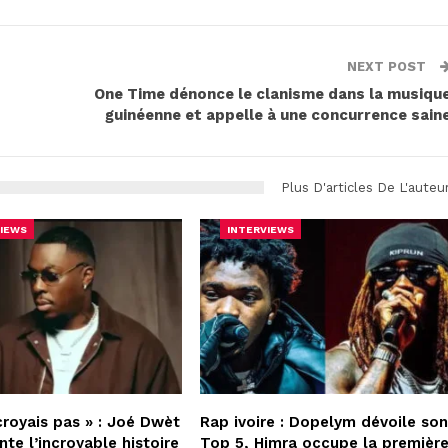
NEXT POST
One Time dénonce le clanisme dans la musiqu
guinéenne et appelle à une concurrence sain
Plus D'articles De L'auteu
IEWS
INTERVIEWS
croyais pas » : Joé Dwèt
Rap ivoire : Dopelym dévoile so
nte l’incroyable histoire
Top 5, Himra occupe la premièr