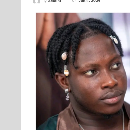
On
Juil 4, 2026
By
Admin1