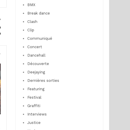
BMX
Break dance
Clash
e
Clip
e
Communiqué
Concert
r
Dancehall
Découverte
Deejaying
Dernières sorties
Featuring
Festival
Graffiti
Interviews
n
Justice
e