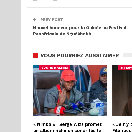
PREV POST
Nouvel honneur pour la Guinée au Festival
Panafricain de Nguékhokh
VOUS POURRIEZ AUSSI AIMER
SORTIE D'ALBUM
INTERV
« Nimba » : Serge Wizz promet
« Je n’y 
un album riche en sonorités le
Filé raco