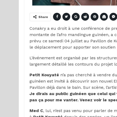
Share
Conakry a eu droit à une conférence de pre
montante de l’afro mandingue guinéen, a c
prévu ce samedi 04 juillet au Pavillon de 
le déplacement pour apporter son soutien à 
L’événement est organisé par les structur
largement détaillé les contours du projet l
Petit Kouyaté
n’a pas cherché à vendre du r
guinéen est invité à découvrir son nouvel EP
Pavillon déjà dans le bain. Sur scène, l’art
Je dirais au public guinéen que celui qui
pas ça pour me vanter. Venez voir le spe
Med C
, lui, n’est pas venu pour parler de m
à
Petit Kouyaté
depuis des années, un lien