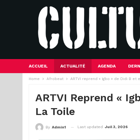
ACCUEIL
ACTUALITÉ
AGENDA
DERN
Home
Afrobeat
ARTVI reprend « Igbo » de Didi B et 
ARTVI Reprend « Igb
La Toile
Last updated
Juil 3, 2026
By
Admin1