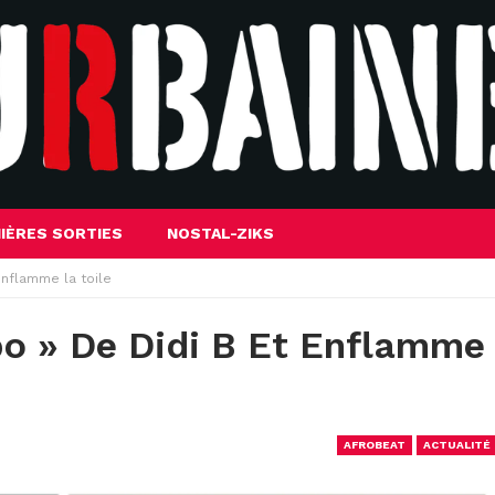
IÈRES SORTIES
NOSTAL-ZIKS
enflamme la toile
o » De Didi B Et Enflamme
AFROBEAT
ACTUALITÉ