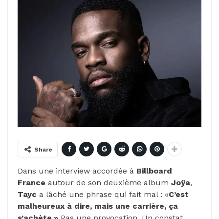
Share
Dans une interview accordée à
Billboard
France
autour de son deuxième album
Joÿa
,
Tayc
a lâché une phrase qui fait mal : «
C’est
malheureux à dire, mais une carrière, ça
s’achète.»
Pas une provocation. Un constat.