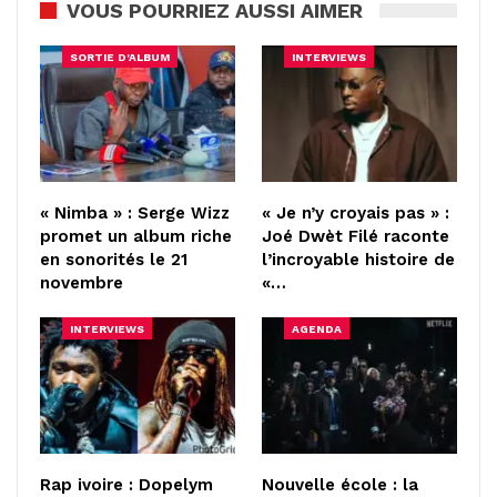
VOUS POURRIEZ AUSSI AIMER
SORTIE D'ALBUM
INTERVIEWS
« Nimba » : Serge Wizz
« Je n’y croyais pas » :
promet un album riche
Joé Dwèt Filé raconte
en sonorités le 21
l’incroyable histoire de
novembre
«…
INTERVIEWS
AGENDA
Rap ivoire : Dopelym
Nouvelle école : la