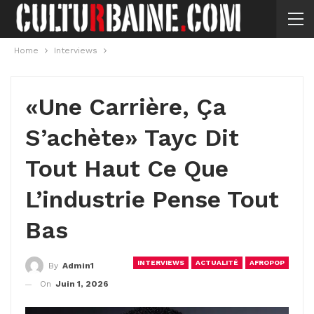
Home
Interviews
«Une Carrière, Ça
S’achète» Tayc Dit
Tout Haut Ce Que
L’industrie Pense Tout
Bas
INTERVIEWS
ACTUALITÉ
AFROPOP
By
Admin1
On
Juin 1, 2026