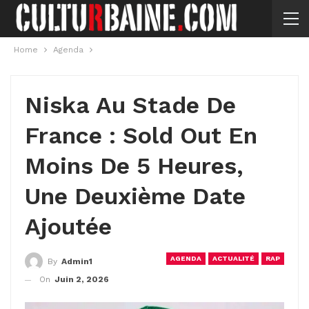
Home
Agenda
Niska Au Stade De
France : Sold Out En
Moins De 5 Heures,
Une Deuxième Date
Ajoutée
AGENDA
ACTUALITÉ
RAP
By
Admin1
On
Juin 2, 2026