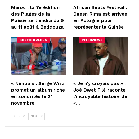
Maroc : la 7e édition
African Beats Festival :
des Plages de la
Queen Rima est arrivée
Poésie se tiendra du 9
en Pologne pour
au 11 août à Beddouza
représenter la Guinée
SORTIE D'ALBUM
INTERVIEWS
« Nimba » : Serge Wizz
« Je n’y croyais pas » :
promet un album riche
Joé Dwèt Filé raconte
en sonorités le 21
l’incroyable histoire de
novembre
«…
PREV
NEXT