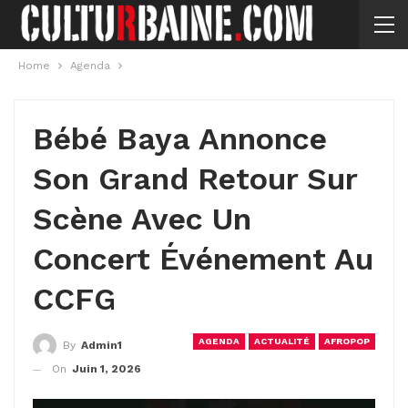
Home
Agenda
Bébé Baya Annonce
Son Grand Retour Sur
Scène Avec Un
Concert Événement Au
CCFG
AGENDA
ACTUALITÉ
AFROPOP
By
Admin1
On
Juin 1, 2026