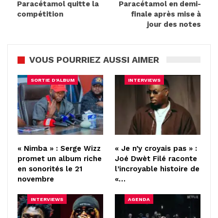
Paracétamol quitte la
Paracétamol en demi-
compétition
finale après mise à
jour des notes
VOUS POURRIEZ AUSSI AIMER
SORTIE D'ALBUM
INTERVIEWS
« Nimba » : Serge Wizz
« Je n’y croyais pas » :
promet un album riche
Joé Dwèt Filé raconte
en sonorités le 21
l’incroyable histoire de
novembre
«…
INTERVIEWS
AGENDA