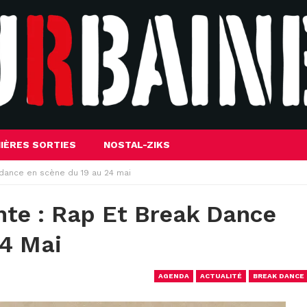
IÈRES SORTIES
NOSTAL-ZIKS
 dance en scène du 19 au 24 mai
nte : Rap Et Break Dance
24 Mai
AGENDA
ACTUALITÉ
BREAK DANCE