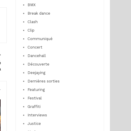
BMX
Break dance
Clash
Clip
Communiqué
Concert
Dancehall
é
Découverte
a
Deejaying
Dernières sorties
Featuring
r
Festival
Graffiti
Interviews
Justice