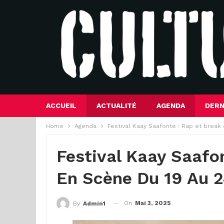
ACCUEIL
ACTUALITÉ
AGENDA
DERN
Home
Agenda
Festival Kaay Saafonte : Rap et break
Festival Kaay Saafo
En Scène Du 19 Au 
On
Mai 3, 2025
By
Admin1