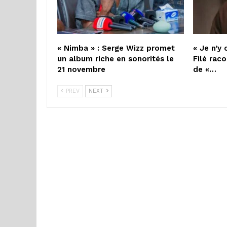
« Nimba » : Serge Wizz promet
« Je n’y 
un album riche en sonorités le
Filé raco
21 novembre
de «…
PREV
NEXT