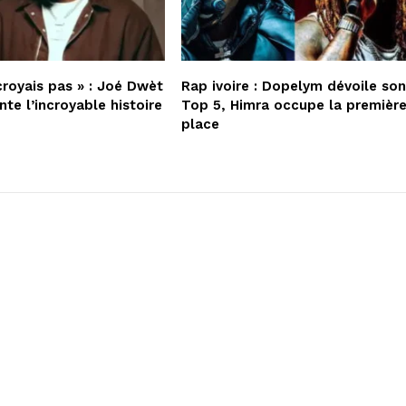
croyais pas » : Joé Dwèt
Rap ivoire : Dopelym dévoile so
nte l’incroyable histoire
Top 5, Himra occupe la premièr
place