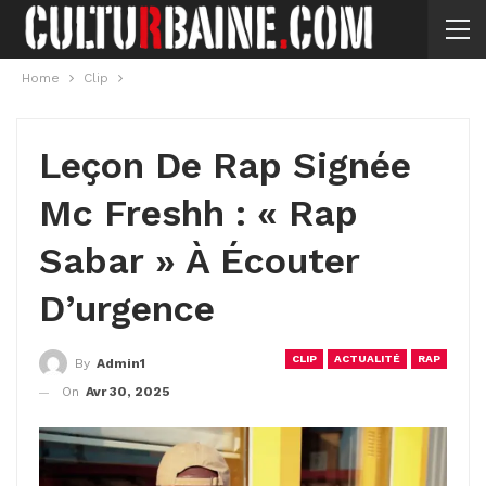
Home
Clip
Leçon De Rap Signée
Mc Freshh : « Rap
Sabar » À Écouter
D’urgence
CLIP
ACTUALITÉ
RAP
By
Admin1
On
Avr 30, 2025