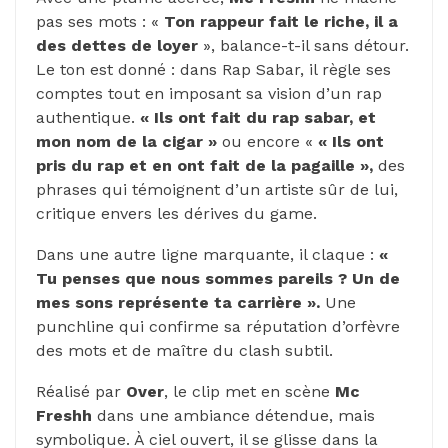
pas ses mots : «
Ton rappeur fait le riche, il a
des dettes de loyer
», balance-t-il sans détour.
Le ton est donné : dans Rap Sabar, il règle ses
comptes tout en imposant sa vision d’un rap
authentique.
« Ils ont fait du rap sabar, et
mon nom de la cigar »
ou encore «
« Ils ont
pris du rap et en ont fait de la pagaille »,
des
phrases qui témoignent d’un artiste sûr de lui,
critique envers les dérives du game.
Dans une autre ligne marquante, il claque :
«
Tu penses que nous sommes pareils ? Un de
mes sons représente ta carrière ».
Une
punchline qui confirme sa réputation d’orfèvre
des mots et de maître du clash subtil.
Réalisé par
Over
, le clip met en scène
Mc
Freshh
dans une ambiance détendue, mais
symbolique. À ciel ouvert, il se glisse dans la