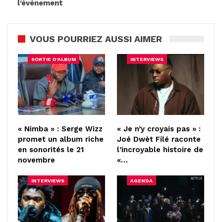
l’événement
VOUS POURRIEZ AUSSI AIMER
SORTIE D'ALBUM
INTERVIEWS
« Nimba » : Serge Wizz
« Je n’y croyais pas » :
promet un album riche
Joé Dwèt Filé raconte
en sonorités le 21
l’incroyable histoire de
novembre
«…
INTERVIEWS
AGENDA