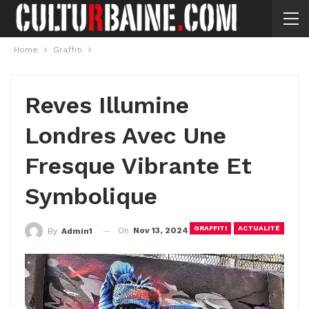
Home
Graffiti
Reves Illumine
Londres Avec Une
Fresque Vibrante Et
Symbolique
GRAFFITI
ACTUALITÉ
On
Nov 13, 2024
By
Admin1