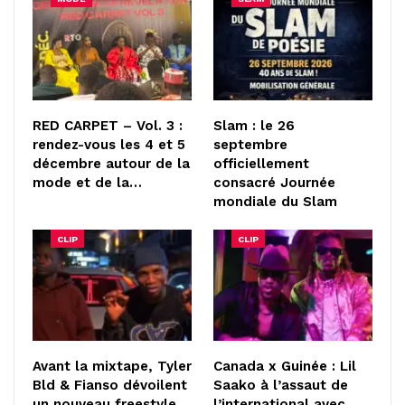
RED CARPET – Vol. 3 :
Slam : le 26
rendez-vous les 4 et 5
septembre
décembre autour de la
officiellement
mode et de la…
consacré Journée
mondiale du Slam
CLIP
CLIP
Avant la mixtape, Tyler
Canada x Guinée : Lil
Bld & Fianso dévoilent
Saako à l’assaut de
un nouveau freestyle
l’international avec