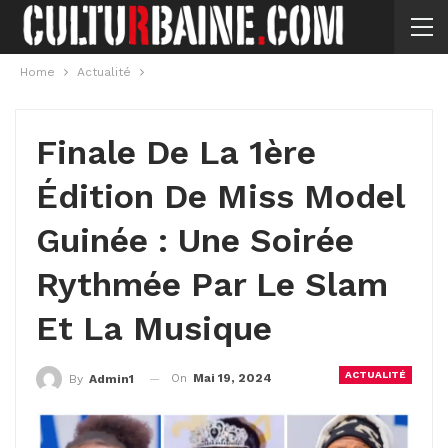
Home
Actualité
Finale De La 1ère
Édition De Miss Model
Guinée : Une Soirée
Rythmée Par Le Slam
Et La Musique
ACTUALITÉ
On
Mai 19, 2024
By
Admin1