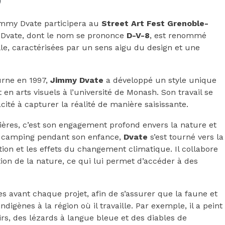
 Jimmy Dvate participera au
Street Art Fest Grenoble-
n. Dvate, dont le nom se prononce
D-V-8
, est renommé
e, caractérisées par un sens aigu du design et une
urne en 1997,
Jimmy Dvate
a développé un style unique
en arts visuels à l’université de Monash. Son travail se
cité à capturer la réalité de manière saisissante.
ières, c’est son engagement profond envers la nature et
en camping pendant son enfance,
Dvate
s’est tourné vers la
tion et les effets du changement climatique. Il collabore
on de la nature, ce qui lui permet d’accéder à des
 avant chaque projet, afin de s’assurer que la faune et
digènes à la région où il travaille. Par exemple, il a peint
rs, des lézards à langue bleue et des diables de