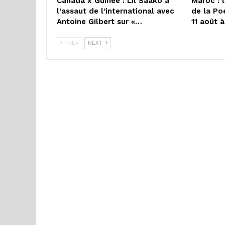
Canada x Guinée : Lil Saako à
Maroc : 
l’assaut de l’international avec
de la Po
Antoine Gilbert sur «…
11 août 
PREV
NEXT