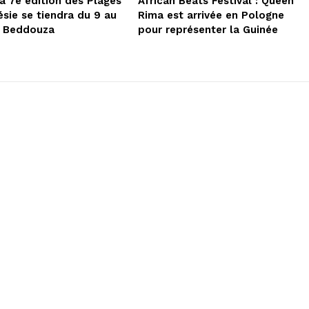
la 7e édition des Plages
African Beats Festival : Queen
ésie se tiendra du 9 au
Rima est arrivée en Pologne
à Beddouza
pour représenter la Guinée