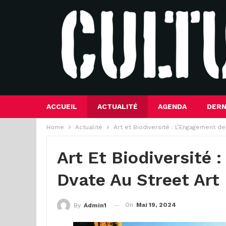
ACCUEIL
ACTUALITÉ
AGENDA
DERN
Home
Actualité
Art et Biodiversité : L’Engagement d
Art Et Biodiversité
Dvate Au Street Art
On
Mai 19, 2024
By
Admin1