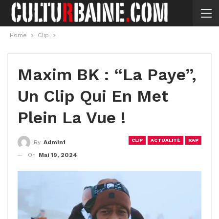
Home
Clip
Maxim BK : “La Paye”,
Un Clip Qui En Met
Plein La Vue !
CLIP
ACTUALITÉ
RAP
By
Admin1
On
Mai 19, 2024