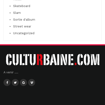
Skateboard
Slam
Sortie d'album
Street wear
Uncategorized
A venir ....