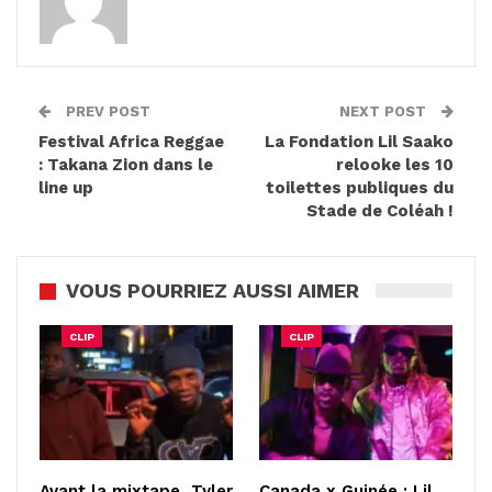
PREV POST
NEXT POST
Festival Africa Reggae
La Fondation Lil Saako
: Takana Zion dans le
relooke les 10
line up
toilettes publiques du
Stade de Coléah !
VOUS POURRIEZ AUSSI AIMER
CLIP
CLIP
Avant la mixtape, Tyler
Canada x Guinée : Lil