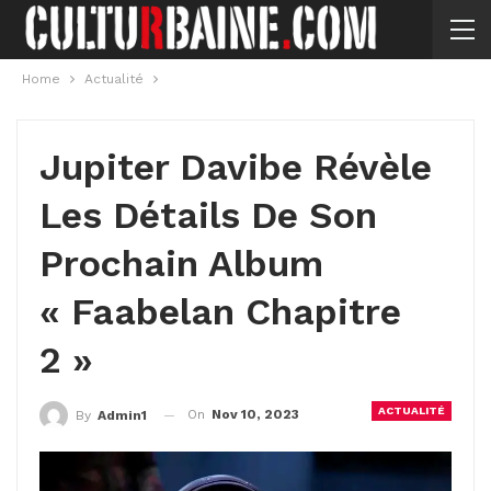
Home
Actualité
Jupiter Davibe Révèle
Les Détails De Son
Prochain Album
« Faabelan Chapitre
2 »
ACTUALITÉ
On
Nov 10, 2023
By
Admin1