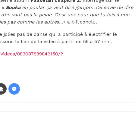
euxième album
Faabelan chapitre 2
. Interrogé sur le
: «
Souka
en poular ça veut dire garçon. J’ai envie de dire
n’en vaut pas la peine. C’est une cour que tu fais à une
’aies pas comme les autre
s…» a-t-il conclu.
jolies pas de danse qui a participé à électrifier le
essous le lien de la vidéo à partir de 55 à 57 min.
/videos/883087889849150/?