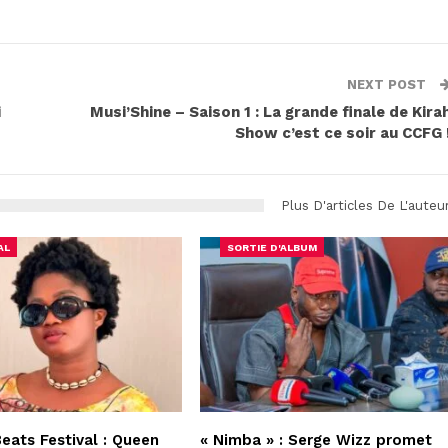
NEXT POST
i
Musi’Shine – Saison 1 : La grande finale de Kira
Show c’est ce soir au CCFG 
Plus D'articles De L'auteu
AL
SORTIE D'ALBUM
Beats Festival : Queen
« Nimba » : Serge Wizz promet