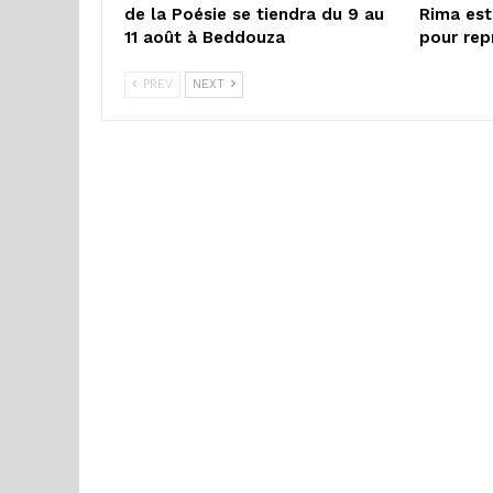
de la Poésie se tiendra du 9 au
Rima est
11 août à Beddouza
pour rep
PREV
NEXT