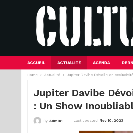
ACCUEIL
ACTUALITÉ
AGENDA
DERN
Home
Actualité
Jupiter Davibe Dévoile en exclusivité
Jupiter Davibe Dévoi
: Un Show Inoubliabl
Last updated
Nov 10, 2023
By
Admin1