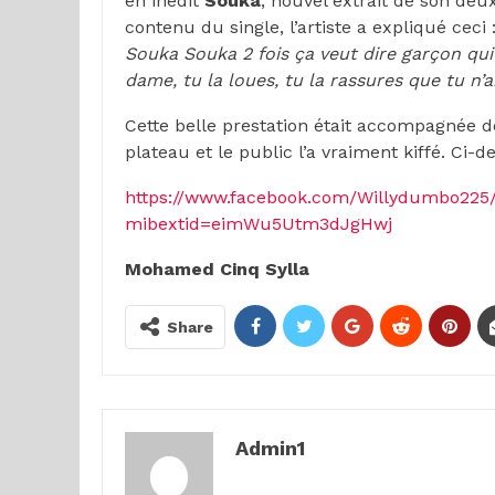
en inédit
Souka
, nouvel extrait de son d
contenu du single, l’artiste a expliqué ceci 
Souka Souka 2 fois ça veut dire garçon qui 
dame, tu la loues, tu la rassures que tu n
Cette belle prestation était accompagnée de 
plateau et le public l’a vraiment kiffé. Ci-d
https://www.facebook.com/Willydumbo225
mibextid=eimWu5Utm3dJgHwj
Mohamed Cinq Sylla
Share
Admin1