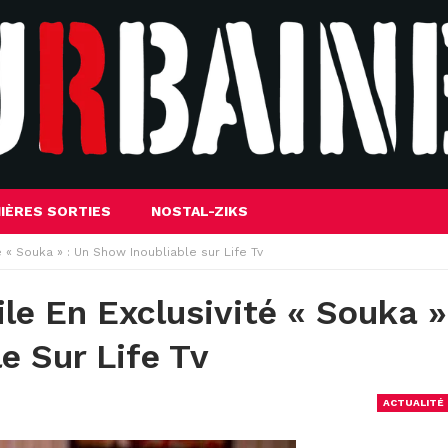
IÈRES SORTIES
NOSTAL-ZIKS
 « Souka » : Un Show Inoubliable sur Life Tv
le En Exclusivité « Souka »
e Sur Life Tv
ACTUALITÉ