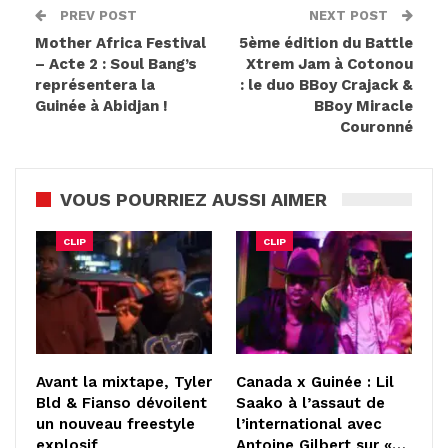
PREV POST
NEXT POST
Mother Africa Festival
5ème édition du Battle
– Acte 2 : Soul Bang’s
Xtrem Jam à Cotonou
représentera la
: le duo BBoy Crajack &
Guinée à Abidjan !
BBoy Miracle
Couronné
VOUS POURRIEZ AUSSI AIMER
CLIP
CLIP
Avant la mixtape, Tyler
Canada x Guinée : Lil
Bld & Fianso dévoilent
Saako à l’assaut de
un nouveau freestyle
l’international avec
explosif
Antoine Gilbert sur «…