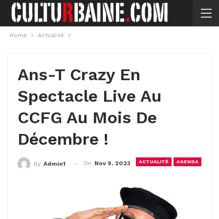
Home
Actualité
Ans-T Crazy En
Spectacle Live Au
CCFG Au Mois De
Décembre !
ACTUALITÉ
AGENDA
On
Nov 9, 2023
By
Admin1