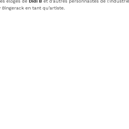
 les éloges de
Didi B
et d’autres personnalités de l’industri
y Bingerack en tant qu’artiste.