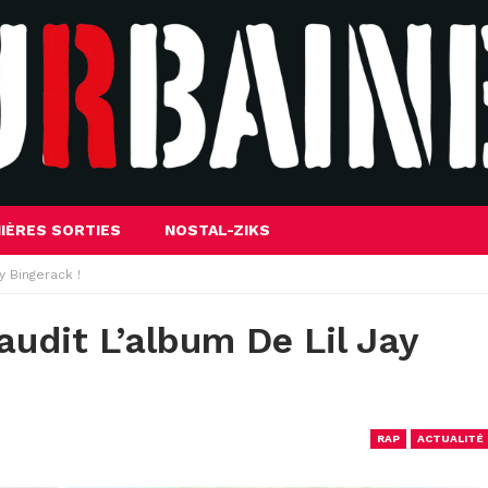
IÈRES SORTIES
NOSTAL-ZIKS
y Bingerack !
audit L’album De Lil Jay
RAP
ACTUALITÉ