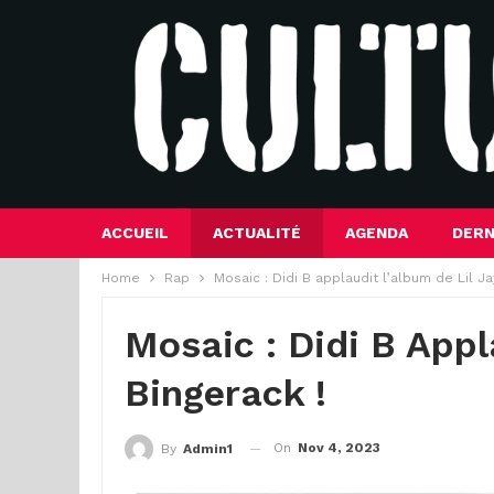
ACCUEIL
ACTUALITÉ
AGENDA
DERN
Home
Rap
Mosaic : Didi B applaudit l’album de Lil Ja
Mosaic : Didi B Appl
Bingerack !
On
Nov 4, 2023
By
Admin1