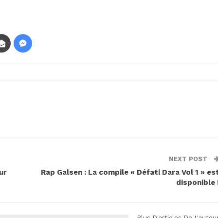
NEXT POST
ur
Rap Galsen : La compile « Défati Dara Vol 1 » es
disponible 
Plus D'articles De L'auteu