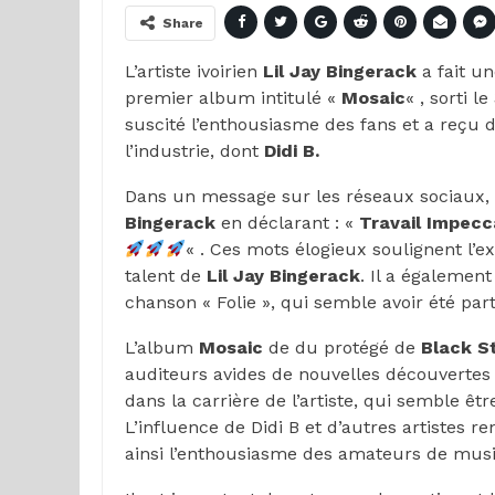
Share
L’artiste ivoirien
Lil Jay Bingerack
a fait u
premier album intitulé «
Mosaic
« , sorti 
suscité l’enthousiasme des fans et a reçu d
l’industrie, dont
Didi B.
Dans un message sur les réseaux sociaux,
Bingerack
en déclarant : «
Travail Impecc
« . Ces mots élogieux soulignent l’e
talent de
Lil Jay Bingerack
. Il a également
chanson « Folie », qui semble avoir été pa
L’album
Mosaic
de du protégé de
Black S
auditeurs avides de nouvelles découvertes
dans la carrière de l’artiste, qui semble êt
L’influence de Didi B et d’autres artistes r
ainsi l’enthousiasme des amateurs de musi