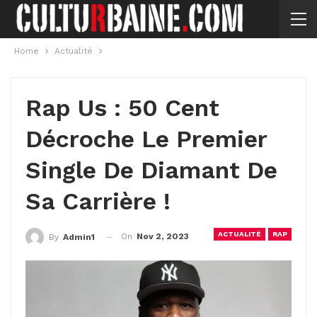
Home
Actualité
Rap Us : 50 Cent
Décroche Le Premier
Single De Diamant De
Sa Carrière !
ACTUALITÉ
RAP
On
Nov 2, 2023
By
Admin1