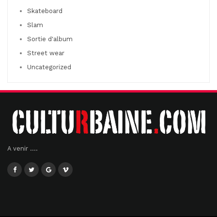
Skateboard
Slam
Sortie d'album
Street wear
Uncategorized
A venir ....