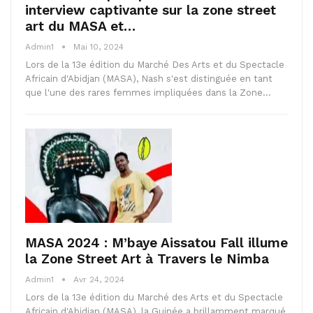
interview captivante sur la zone street
art du MASA et…
Admin1
Mai 10, 2024
Lors de la 13e édition du Marché Des Arts et du Spectacle
Africain d'Abidjan (MASA), Nash s'est distinguée en tant
que l'une des rares femmes impliquées dans la Zone…
MASA 2024 : M’baye Aissatou Fall illume
la Zone Street Art à Travers le Nimba
Admin1
Avr 24, 2024
Lors de la 13e édition du Marché des Arts et du Spectacle
Africain d'Abidjan (MASA), la Guinée a brillamment marqué