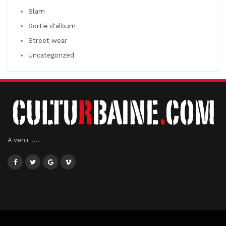
Slam
Sortie d'album
Street wear
Uncategorized
A venir ....