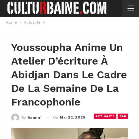
Home
Actualité
Youssoupha Anime Un
Atelier D’écriture À
Abidjan Dans Le Cadre
De La Semaine De La
Francophonie
ACTUALITÉ
RAP
On
Mar 22, 2025
By
Admin1