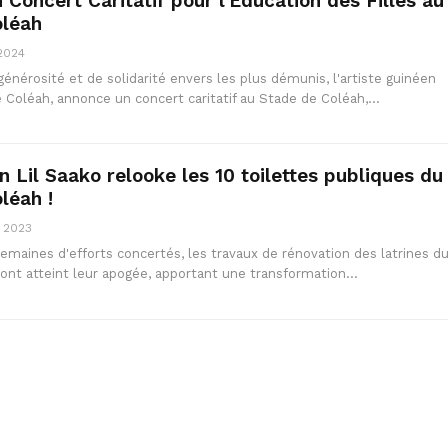
 Concert Caritatif pour l’Éducation des Filles au
oléah
 2024
énérosité et de solidarité envers les plus démunis, l'artiste guinéen
de Coléah, annonce un concert caritatif au Stade de Coléah,…
n Lil Saako relooke les 10 toilettes publiques du
léah !
, 2023
emaines d'efforts concertés, les travaux de rénovation des latrines d
ont atteint leur apogée, apportant une transformation…