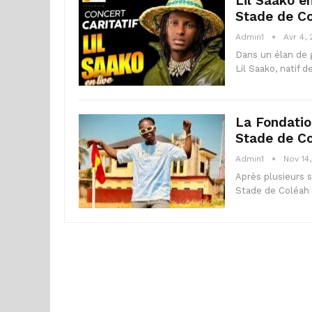
Lil Saako en
Stade de C
Admin1
Avr 4,
Dans un élan de g
Lil Saako, natif 
La Fondatio
Stade de Co
Admin1
Nov 14
Après plusieurs s
Stade de Coléah 