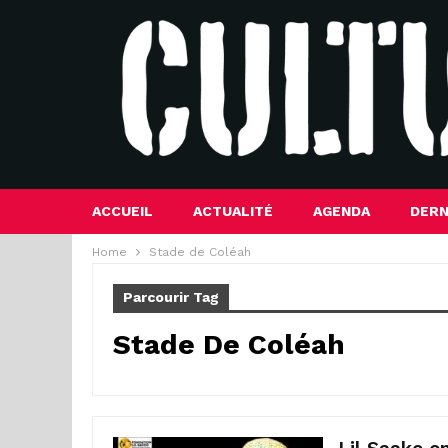
ACCUEIL
ACTUALITÉ
AGENDA
DERN
Home
Stade de Coléah
Parcourir Tag
Stade De Coléah