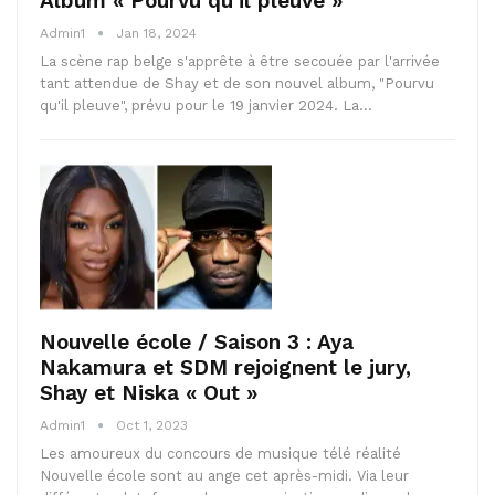
Album « Pourvu qu’il pleuve »
Admin1
Jan 18, 2024
La scène rap belge s'apprête à être secouée par l'arrivée
tant attendue de Shay et de son nouvel album, "Pourvu
qu'il pleuve", prévu pour le 19 janvier 2024. La…
Nouvelle école / Saison 3 : Aya
Nakamura et SDM rejoignent le jury,
Shay et Niska « Out »
Admin1
Oct 1, 2023
Les amoureux du concours de musique télé réalité
Nouvelle école sont au ange cet après-midi. Via leur