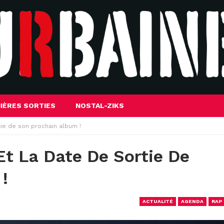
IÈRES SORTIES
NOSTAL-ZIKS
tie de son prochain album !
t La Date De Sortie De
!
ACTUALITÉ
AGENDA
RAP