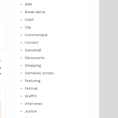
BMX
Break dance
Clash
Clip
Communiqué
Concert
Dancehall
Découverte
Deejaying
e
e
Dernières sorties
Featuring
Festival
r
Graffiti
Interviews
Justice