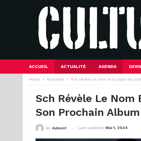
ACCUEIL
ACTUALITÉ
AGENDA
DERN
Home
Actualité
Sch révèle le nom et la date de sor
Sch Révèle Le Nom E
Son Prochain Album 
Last updated
Mai 1, 2024
By
Admin1