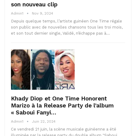
son nouveau clip
Admin1
Nov 9, 2024
Depuis quelque temps, l’artiste guinéen One Time régale
son public avec de nouvelles chansons tous les troi mois,
et son tout dernier single, Validé, n’échappe pas à…
Khady Diop et One Time Honorent
Marizo à la Release Party de l’album
« Saboui Fanyi…
Admin1
Juin 22, 2024
Ce vendredi 21 juin, la scène musicale guinéenne a été
illuminée par la release party du double album "Saboui